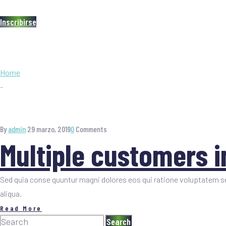
BIENVENIDOS
FICEM
SEDE
Inscribirse
Etiqueta:
Profession
Home
-
Professionals
By
admin
29 marzo, 2019
0
Comments
Multiple customers i
Sed quia conse quuntur magni dolores eos qui ratione voluptatem se
aliqua.
Read More
Search
Search