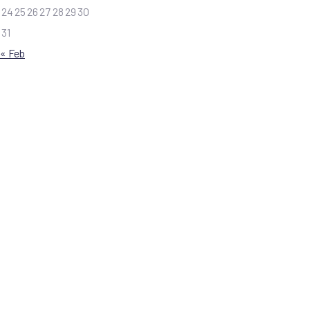
24
25
26
27
28
29
30
31
« Feb
Patrocinador Oro:
Patrocinador área de registro
Organiza:
Asociados en Colombia:
Aliados en comunicaciones: