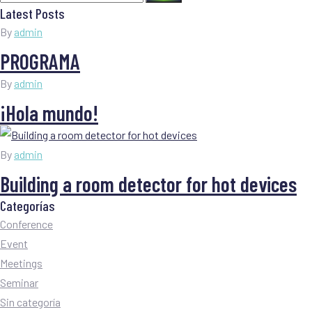
Latest Posts
for:
By
admin
PROGRAMA
By
admin
¡Hola mundo!
By
admin
Building a room detector for hot devices
Categorías
Conference
Event
Meetings
Seminar
Sin categoría