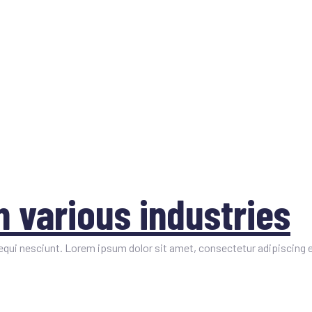
PROGRAMA
INSCRIPCIÓN
PATROCINIOS
ESPAÑ
als
n various industries
qui nesciunt. Lorem ipsum dolor sit amet, consectetur adipiscing e