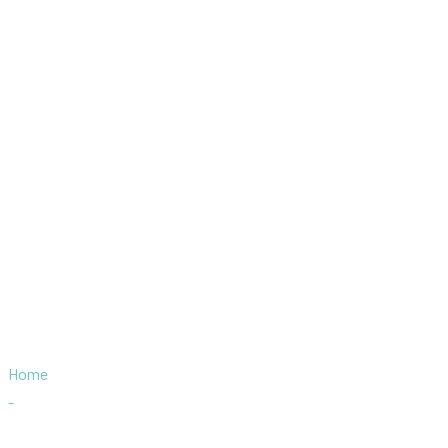
Etiqueta:
Conferenc
Home
-
Conference