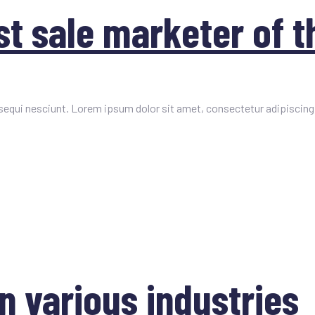
t sale marketer of t
equi nesciunt. Lorem ipsum dolor sit amet, consectetur adipiscing 
n various industries