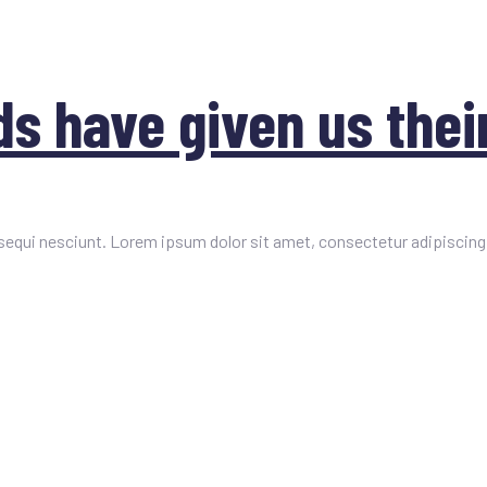
s have given us their
equi nesciunt. Lorem ipsum dolor sit amet, consectetur adipiscing 