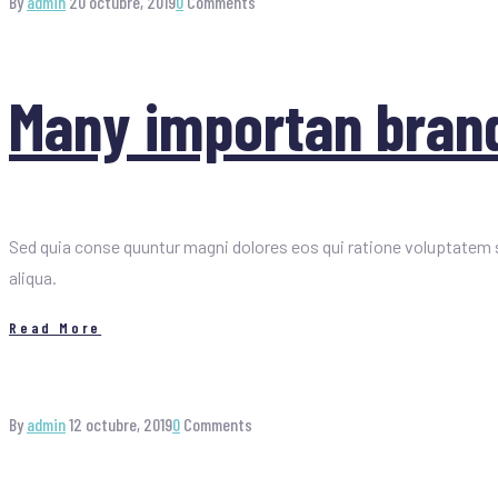
By
admin
20 octubre, 2019
0
Comments
Many importan brand
Sed quia conse quuntur magni dolores eos qui ratione voluptatem s
aliqua.
Read More
By
admin
12 octubre, 2019
0
Comments