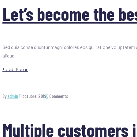
Let’s become the bes
Sed quia conse quuntur magni dolores eos qui ratione voluptatem s
aliqua.
Read More
By
admin
11 octubre, 2019
0
Comments
Multiple customers i