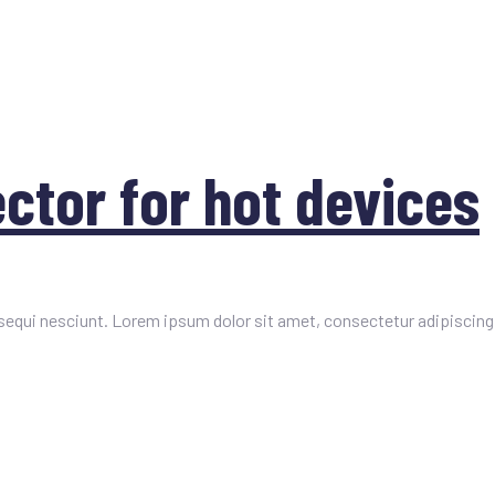
ctor for hot devices
equi nesciunt. Lorem ipsum dolor sit amet, consectetur adipiscing 